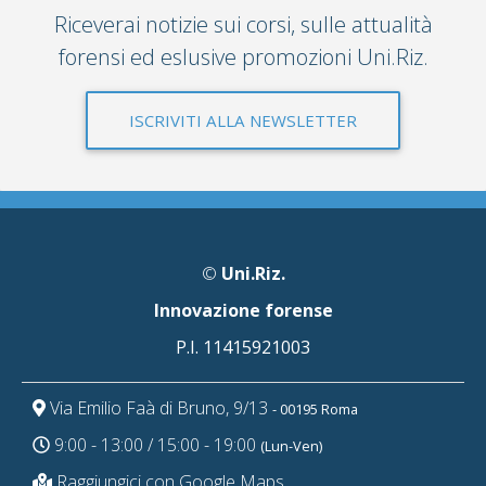
Riceverai notizie sui corsi, sulle attualità
forensi ed eslusive promozioni Uni.Riz.
ISCRIVITI ALLA NEWSLETTER
©
Uni.Riz.
Innovazione forense
P.I. 11415921003
Via Emilio Faà di Bruno, 9/13
- 00195 Roma
9:00 - 13:00 / 15:00 - 19:00
(Lun-Ven)
Raggiungici con Google Maps